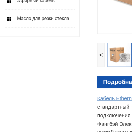
Эфирный кабель
Масло для резки стекла
<
Подробна
Кабель Ethern
стандартный 
подключения 
Фангбэй
Элек