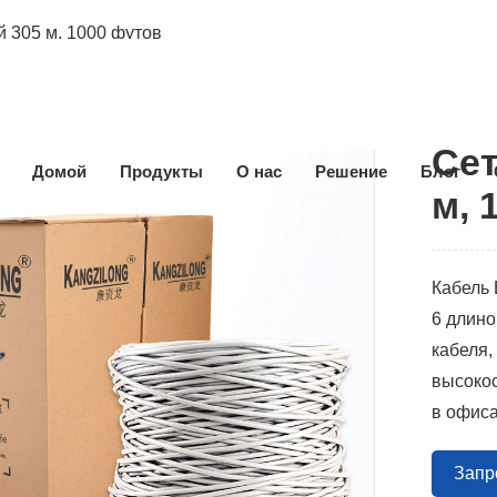
й 305 м, 1000 футов
Сет
Домой
Продукты
О нас
Решение
Блог
м, 
Кабель 
6 длино
кабеля,
высокос
в офиса
Запр