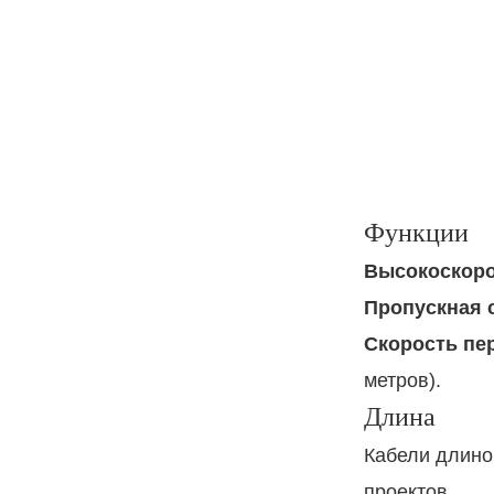
Функции
Высокоскоро
Пропускная 
Скорость пе
метров).
Длина
Кабели длино
проектов.