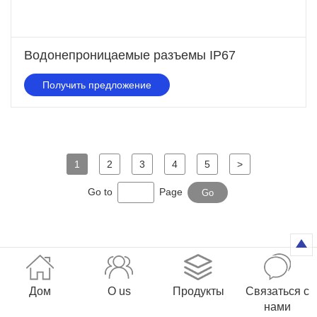
Водонепроницаемые разъемы IP67
Получить предложение
1
2
3
4
5
>
Go to
Page
Go
Дом
О us
Продукты
Связаться с
нами