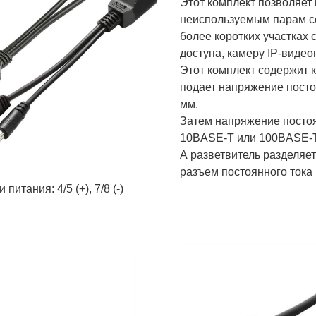
Этот комплект позволяет 
неиспользуемым парам се
более коротких участках 
доступа, камеру IP-видеон
Этот комплект содержит к
подает напряжение постоя
мм.
Затем напряжение постоя
10BASE-T или 100BASE-T 
А разветвитель разделяет
разъем постоянного тока 
питания: 4/5 (+), 7/8 (-)