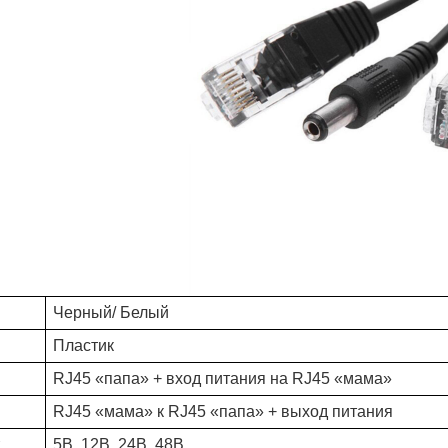
Черный
/ Белый
Пластик
RJ45 «папа» + вход питания на RJ45 «мама»
RJ45 «мама» к RJ45 «папа» + выход питания
5В, 12В, 24В, 48В