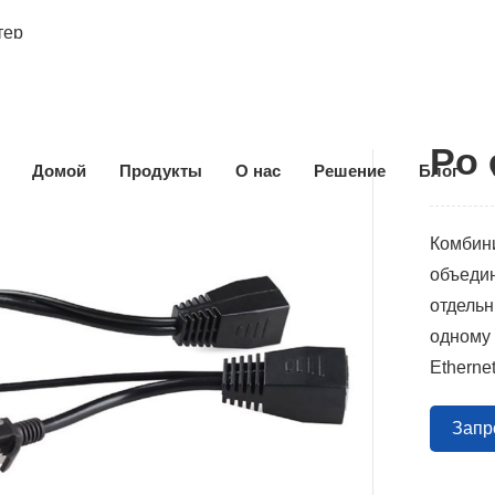
тер
Po 
Домой
Продукты
О нас
Решение
Блог
Комбини
объедин
отдельн
одному 
Etherne
Запр