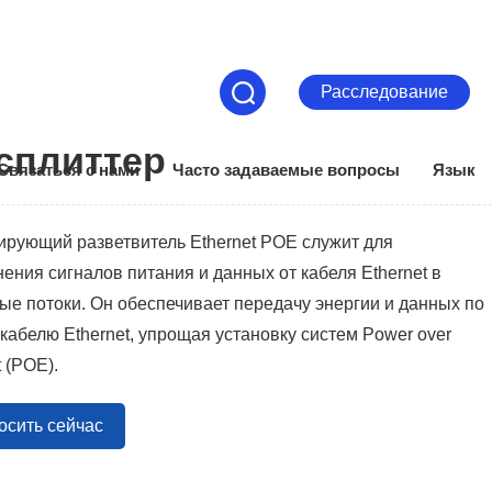
Расследование
сплиттер
Связаться с нами
Часто задаваемые вопросы
Язык
рующий разветвитель Ethernet POE служит для
ения сигналов питания и данных от кабеля Ethernet в
ые потоки. Он обеспечивает передачу энергии и данных по
кабелю Ethernet, упрощая установку систем Power over
t (POE).
осить сейчас