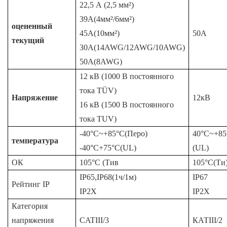
22,5 А (2,5 мм²)
39А(4мм²/6мм²)
оцененный
45А(10мм²)
50А
текущий
30А(14AWG/12AWG/10AWG)
50А(8AWG)
12 кВ (1000 В постоянного
тока TÜV)
Напряжение
12кВ
16 кВ (1500 В постоянного
тока TUV)
-40°C~+85°C(Перо)
40°C~+85
температура
-40°C+75°C(UL)
(UL)
ОК
105°C (Тив
105°С(Ти
IP65,IP68(1ч/1м)
IP67
Рейтинг IP
IP2X
IP2X
Категория
напряжения
CATIII/3
КАТIII/2