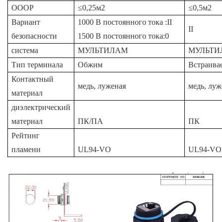
ОООР
≤0,25м2
≤0,5м2
Вариант
1000 В постоянного тока :II
II
безопасности
1500 В постоянного тока:0
система
МУЛЬТИЛАМ
МУЛЬТИ
Тип терминала
Обжим
Встраива
Контактный
медь, луженая
медь, луж
материал
диэлектрический
материал
ПК/ПА
ПК
Рейтинг
пламени
UL94-VO
UL94-VO