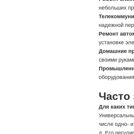
небольших пр
Телекоммуни
надежной пер
Ремонт авто
установке эл
Домашние пр
своими рукам
Промышленн
оборудования
Часто
Для каких т
Универсальны
числе одно- 
д. Его регул