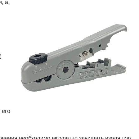
, а
)
 его
дования необходимо аккуратно зачищать изоляцию