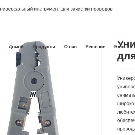
Универсальный инструмент для зачистки проводов
Ун
Домой
Продукты
О нас
Решение
Блог
для
Универс
универс
снимать
широко 
любител
обеспеч
провод